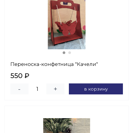
Переноска-конфетница "Качели"
550 ₽
-
+
в корзину