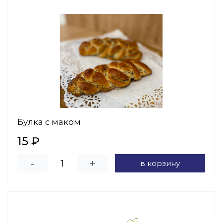
Булка с маком
15 ₽
-
+
в корзину