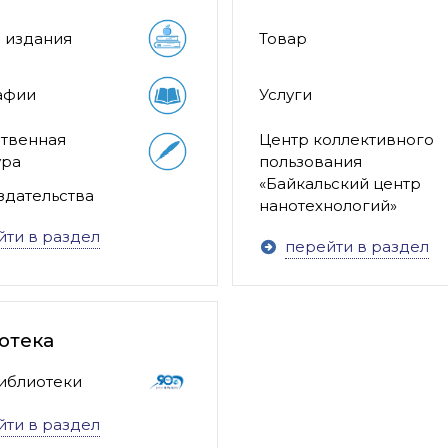
 издания
Товар
афии
Услуги
Центр коллективного
твенная
пользования
ура
«Байкальский центр
здательства
нанотехнологий»
йти в раздел
перейти в раздел
отека
библиотеки
йти в раздел