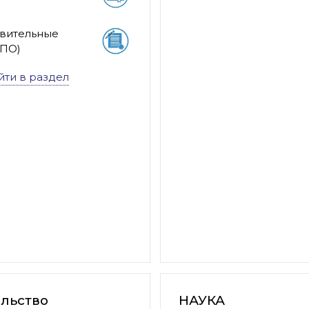
вительные
СПО)
йти в раздел
льство
НАУКА