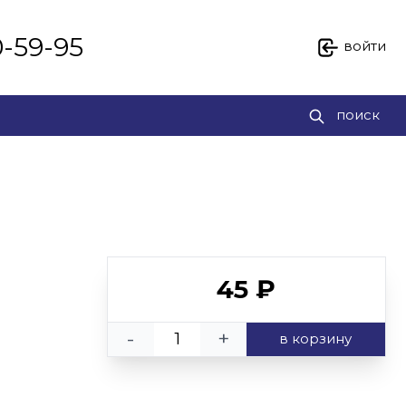
0-59-95
войти
поиск
45 ₽
-
+
в корзину