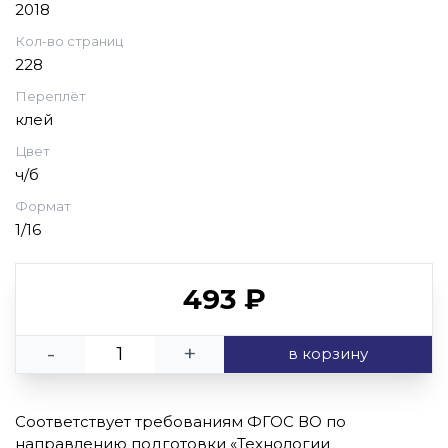
2018
Кол-во страниц
228
Переплёт
клей
Цвет
ч/б
Формат
1/16
493 ₽
-
+
в корзину
Соответствует требованиям ФГОС ВО по
направлению подготовки «Технологии