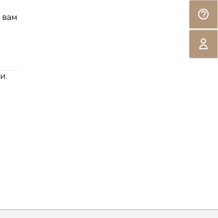
 вам
и.