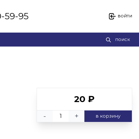
0-59-95
войти
поиск
20 ₽
-
+
в корзину