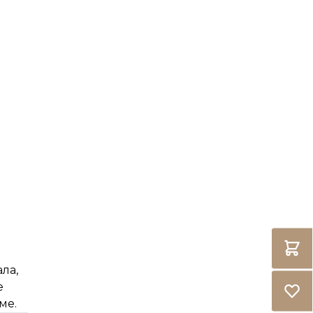
ла,
е
ме.