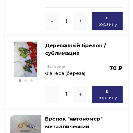
в
-
+
корзину
Деревянный брелок /
сублимация
Материал
70 ₽
Фанера (береза)
в
-
+
корзину
Брелок "автономер"
металлический