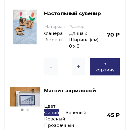
Настольный сувенир
Материал
Размер
Фанера
Длина х
70 ₽
(береза)
Ширина (см):
8 х 8
в
-
+
корзину
Магнит акриловый
Цвет
Синий
Зеленый
45 ₽
Красный
Прозрачный