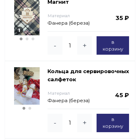
Магнит
Материал
35 ₽
Фанера (береза)
в
-
+
корзину
Кольца для сервировочных
салфеток
Материал
45 ₽
Фанера (береза)
в
-
+
корзину