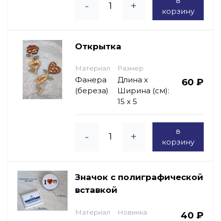
в
-
+
корзину
Открытка
Материал
Размер
Фанера
Длина х
60 ₽
(береза)
Ширина (см):
15 х 5
в
-
+
корзину
Значок с полиграфической
вставкой
Материал
Новинка
40 ₽