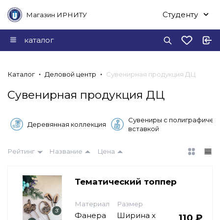
Студенту
Магазин ИРНИТУ
каталог
Каталог
Деловой центр
Сувенирная продукция ДЦ
Сувенирная продукция ДЦ
Сувениры с полиграфичес
Деревянная коллекция
вставкой
Рейтинг
Название
Цена
Тематический топпер
Материал
Размер
Фанера
Ширина х
110 ₽