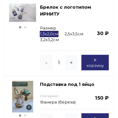
Брелок с логотипом
ИРНИТУ
Размер
30 ₽
1,3х2,0см
2,5х3,5см
3,2х3,2см
в
-
+
корзину
Подставка под 1 яйцо
Материал
150 ₽
Фанера (береза)