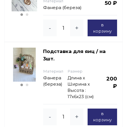
Материал
50 ₽
Фанера (береза)
в
-
+
корзину
Подставка для яиц / на
3шт.
Материал
Размер
Фанера
Длина х
200
(береза)
Ширина х
₽
Высота :
17х6х23 (см)
в
-
+
корзину