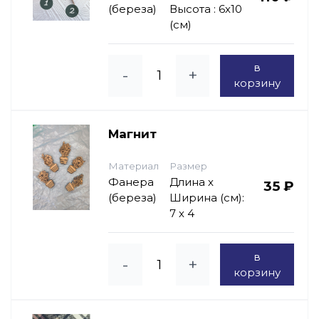
(береза)
Высота : 6х10
(см)
в
-
+
корзину
Магнит
Материал
Размер
Фанера
Длина х
35 ₽
(береза)
Ширина (см):
7 х 4
в
-
+
корзину